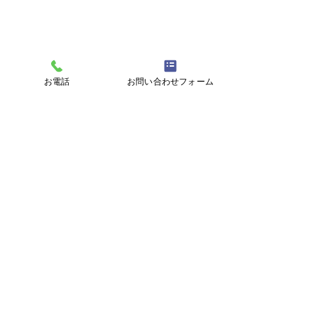
お電話
お問い合わせフォーム
就労継続支援事業B型
株式会社ひなたの杜
熊本地震
⛅夏仕様👒
ワークプレイスひなた
〒899-5106 鹿児島県霧島市隼人町内山田1-2-33
TEL.0995-55-1802