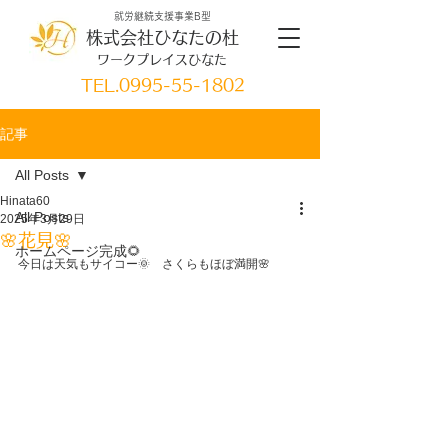
就労継続支援事業B型
株式会社ひなたの杜
ワークプレイスひなた
TEL.
0995-55-1802
記事
All Posts
Hinata60
All Posts
2025年3月29日
🌸花見🌸
ホームページ完成🌻
今日は天気もサイコー🌞　さくらもほぼ満開🌸