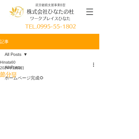
就労継続支援事業B型
株式会社ひなたの杜
ワークプレイスひなた
TEL.
0995-55-1802
記事
All Posts
Hinata60
All Posts
2024年2月2日
節分👹
ホームページ完成🌻