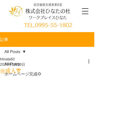
就労継続支援事業B型
株式会社ひなたの杜
ワークプレイスひなた
TEL.
0995-55-1802
記事
All Posts
Hinata60
All Posts
2024年1月10日
㊗成人👘
ホームページ完成🌻