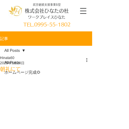
就労継続支援事業B型
株式会社ひなたの杜
ワークプレイスひなた
TEL.
0995-55-1802
記事
All Posts
Hinata60
All Posts
2025年5月28日
朝礼にて
ホームページ完成🌻