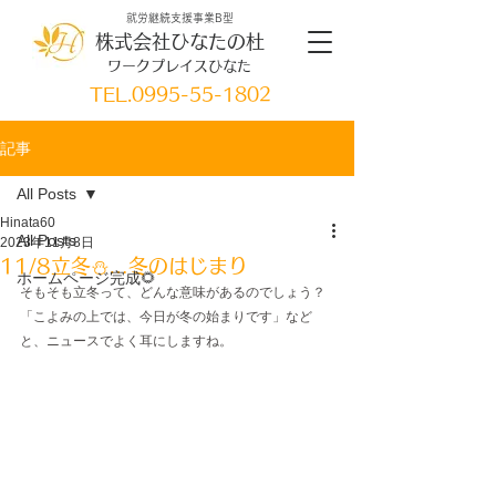
就労継続支援事業B型
株式会社ひなたの杜
ワークプレイスひなた
TEL.
0995-55-1802
記事
All Posts
Hinata60
All Posts
2023年11月8日
11/8立冬⛄…冬のはじまり
ホームページ完成🌻
そもそも立冬って、どんな意味があるのでしょう？
「こよみの上では、今日が冬の始まりです」など
と、ニュースでよく耳にしますね。