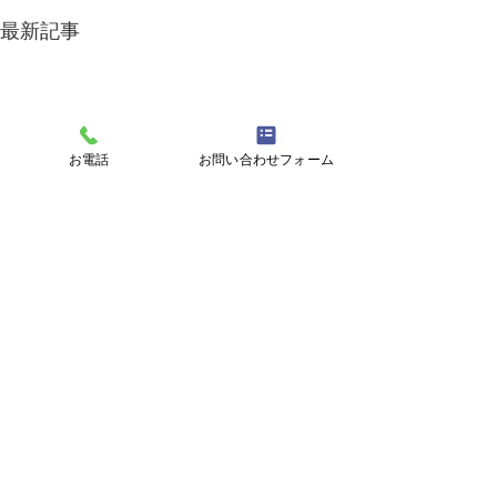
最新記事
お電話
お問い合わせフォーム
就労継続支援事業B型
株式会社ひなたの杜
⛅夏仕様👒
ワークプレイスひなた
〒899-5106 鹿児島県霧島市隼人町内山田1-2-33