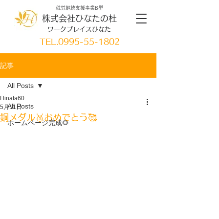
就労継続支援事業B型
株式会社ひなたの杜
ワークプレイスひなた
TEL.
0995-55-1802
記事
All Posts
Hinata60
All Posts
5月11日
銅メダル🥉おめでとう🥰
ホームページ完成🌻