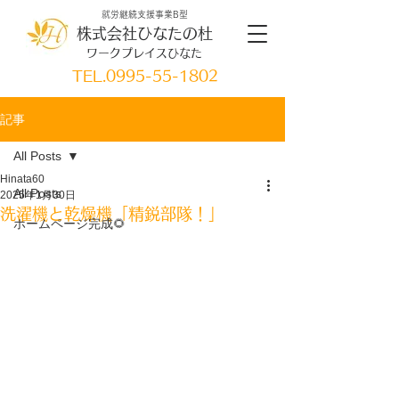
就労継続支援事業B型
株式会社ひなたの杜
ワークプレイスひなた
TEL.
0995-55-1802
記事
All Posts
Hinata60
All Posts
2025年1月30日
洗濯機と乾燥機「精鋭部隊！」
ホームページ完成🌻