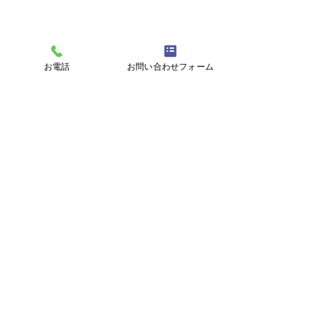
お電話
お問い合わせフォーム
就労継続支援事業B型
株式会社ひなたの杜
ワークプレイスひなた
〒899-5106 鹿児島県霧島市隼人町内山田1-2-33
感謝！感激！胸
TEL.0995-55-1802
🤗志願～結束機にチャレ
ⓒ2023 株式会社ひなたの杜（ワークプレイスひなた）
ンジ！