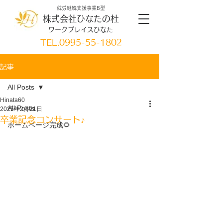
就労継続支援事業B型
株式会社ひなたの杜
ワークプレイスひなた
TEL.
0995-55-1802
記事
All Posts
Hinata60
All Posts
2025年2月21日
卒業記念コンサート♪
ホームページ完成🌻