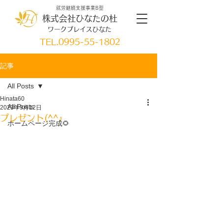
就労継続支援事業B型
株式会社ひなたの杜
ワークプレイスひなた
TEL.
0995-55-1802
記事
All Posts
Hinata60
All Posts
2023年9月12日
プレゼント(^^♪
ホームページ完成🌻