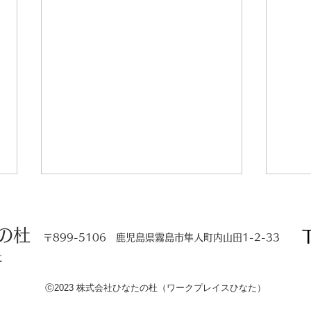
の杜
〒899-5106 鹿児島県霧島市隼人町内山田1-2-33
⛅夏
た
ⓒ2023 株式会社ひなたの杜（ワークプレイスひなた）
感謝！感激！胸一杯！