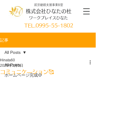
就労継続支援事業B型
株式会社ひなたの杜
ワークプレイスひなた
TEL.
0995-55-1802
記事
All Posts
Hinata60
All Posts
2025年3月5日
コミュニケ―ション🥰
ホームページ完成🌻