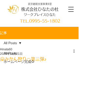
就労継続支援事業B型
株式会社ひなたの杜
ワークプレイスひなた
TEL.
0995-55-1802
記事
All Posts
Hinata60
All Posts
2025年11月21日
🤗みかん狩り🍊第三弾♪
ホームページ完成🌻