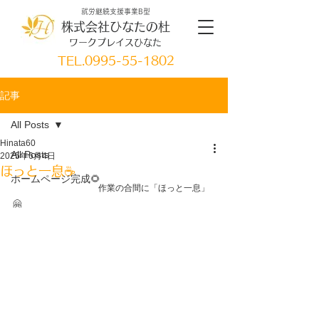
就労継続支援事業B型
株式会社ひなたの杜
ワークプレイスひなた
TEL.
0995-55-1802
記事
All Posts
Hinata60
All Posts
2025年6月4日
ほっと一息☕
ホームページ完成🌻
　　　　　　　　　　作業の合間に「ほっと一息」
🤗